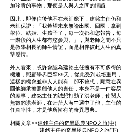
加珍貴的事物，那便是人與人之間的情誼。
因此，即便往後他不在老師麾下，建銘主任仍和
老師保證：「我希望未來無論出國、回國，拿到
學位、結婚、生孩子了，每一次都和您報告，每
一階段的人生都有您參與。」，與老師之間不只
是教學相長的師生情誼，而是相伴彼此人生的真
摯感情。
外人看來，或許會認為建銘主任擁有不可多得的
機運，照顧學界巨擘89天，從此受到栽培重用，
這樣的機會並非人人能有，卻不曾想，願意在異
國他鄉承擔照顧他人的責任，本身不是一件容易
的差事，建銘主任的誠懇打動了洪老師，使閱人
無數的洪老師，在茫茫人海中選中了他，主任的
任真率性，才是他所擁有的奇異恩典。
相關文章
>>
建銘主任的奇異恩典NPO之旅(中)
建銘主任的奇異恩典NPO之旅(下)