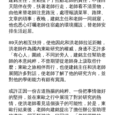
建銘主任，主動攬下了照顧老師的責任，不僅白
天陪伴在旁，扶著老師行走，老師看不清景物，
由他來替老師注意路況，處理報讀菜單、路牌、
文章的瑣事；夜晚，建銘主任和老師一同就寢，
他也悉心叮囑老師住宿處的環境擺設，替老師安
排生活起居。
89天的相互扶持，使他因此和洪老師拉近距離，
洪老師作為國內東歐研究的權威，身邊不乏許多
「有心人」圍繞，不同於旁人，建銘主任幫助老
師的本意純粹，不曾期望從老師身上汲取些什
麼；東歐之旅相伴而行，也使建銘主任和洪老師
展開許多對話，使老師了解了他的研究方向，並
對他的學術能力有頗有賞識。
或許正因一份古道熱腸的純粹、一份把事情做好
的堅持，並在東歐之行中展現了對於研究的熱
情，使洪老師看見這個孩子的可能性，於是，東
歐行結束後，老師向建銘提出了擔任辦公室助理