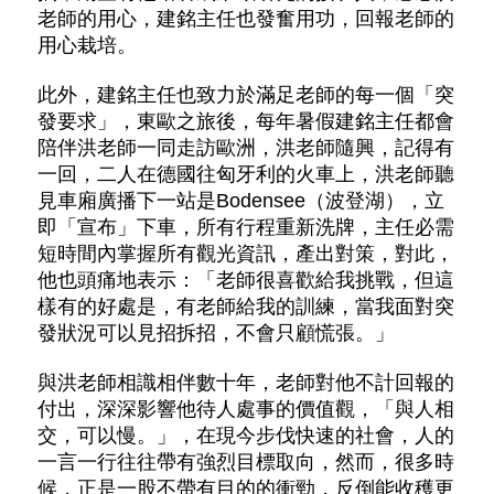
老師的用心，建銘主任也發奮用功，回報老師的
用心栽培。
此外，建銘主任也致力於滿足老師的每一個「突
發要求」，東歐之旅後，每年暑假建銘主任都會
陪伴洪老師一同走訪歐洲，洪老師隨興，記得有
一回，二人在德國往匈牙利的火車上，洪老師聽
見車廂廣播下一站是Bodensee（波登湖），立
即「宣布」下車，所有行程重新洗牌，主任必需
短時間內掌握所有觀光資訊，產出對策，對此，
他也頭痛地表示：「老師很喜歡給我挑戰，但這
樣有的好處是，有老師給我的訓練，當我面對突
發狀況可以見招拆招，不會只顧慌張。」
與洪老師相識相伴數十年，老師對他不計回報的
付出，深深影響他待人處事的價值觀，「與人相
交，可以慢。」，在現今步伐快速的社會，人的
一言一行往往帶有強烈目標取向，然而，很多時
候，正是一股不帶有目的的衝勁，反倒能收穫更