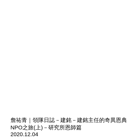
詹祐青｜領隊日誌－建銘－建銘主任的奇異恩典
NPO之旅(上)－研究所恩師篇
2020.12.04