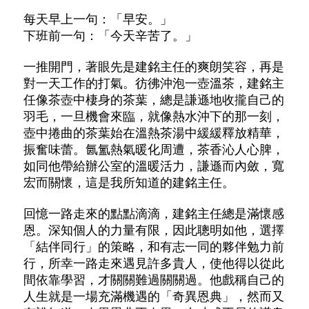
每天早上一句：「早安。」
下班前一句：「今天辛苦了。」
一推開門，著眼先是建銘主任的爽朗笑容，再是
對一天工作的打氣。
彷彿沖泡一壺溫茶，建銘主
任像茶壺中棲身的茶葉，總是謙遜地收攏自己的
羽毛，一旦機會來臨，就像熱水沖下的那一刻，
壺中捲曲的茶葉始在溫熱茶湯中緩緩釋放精華，
振奮味蕾。
氤氳熱氣暖化周遭，茶香沁人心脾，
如同他帶給辦公室的溫暖活力，謙遜而內斂，寬
宏而關懷，這是我所知道的建銘主任。
回憶一路走來的點點滴滴，建銘主任總是滿懷感
恩。
深知個人的力量有限，因此聰明如他，選擇
「結伴同行」的策略，和有志一同的夥伴勉力前
行，所幸一路走來遇見許多貴人，使他得以從此
間依靠學習，才關關難過關關過。
他戲稱自己的
人生就是一場充滿機遇的「奇異恩典」，然而又