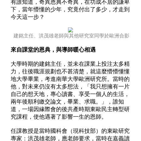
有誰知道，奇異恩典不奇異，在功成不居的謙卑
下，當年懵懂的少年，究竟付出了多少，才走到
今天這一步？
建銘主任、洪茂雄老師與其他研究室同學於歐洲合影
來自課堂的恩典，與導師暖心相遇
大學時期的建銘主任，並未在課業上投注太多精
力，往後職涯規劃也不甚清楚，就這麼懵懵懂懂
地大學畢業，考進南華大學歐洲研究所。
當時的
他，對未來仍沒有太多想法，「我只想擁有一片
自己的想天地，專心讀書、享受一個人的生活，
兩年後順利繳交論文，畢業、求職。」，誰知
道，一場因緣際會的後共產時期東歐民主轉型研
究課程，使他遇著了影響一生的恩師。
任課教授是當時國科會（現科技部）的東歐研究
專家：洪茂雄老師，應老師要求，當時在嘉義讀