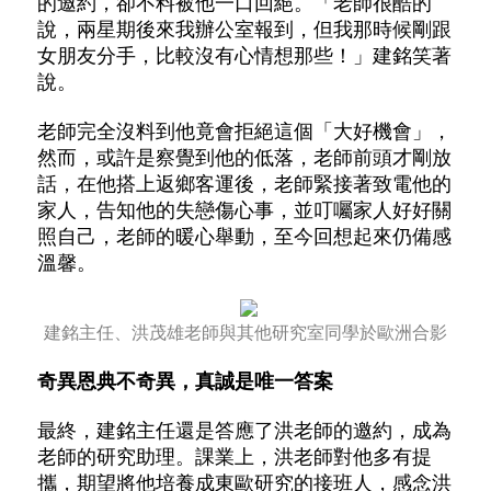
的邀約，卻不料被他一口回絕。
「老師很酷的
說，兩星期後來我辦公室報到，但我那時候剛跟
女朋友分手，比較沒有心情想那些！」建銘笑著
說。
老師完全沒料到他竟會拒絕這個「大好機會」，
然而，或許是察覺到他的低落，老師前頭才剛放
話，在他搭上返鄉客運後，老師緊接著致電他的
家人，告知他的失戀傷心事，並叮囑家人好好關
照自己，老師的暖心舉動，至今回想起來仍備感
溫馨。
建銘主任、洪茂雄老師與其他研究室同學於歐洲合影
奇異恩典不奇異，真誠是唯一答案
最終，建銘主任還是答應了洪老師的邀約，成為
老師的研究助理。課業上，洪老師對他多有提
攜，期望將他培養成東歐研究的接班人，感念洪