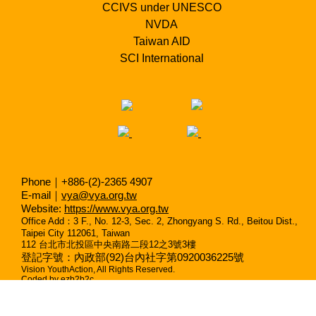
CCIVS under UNESCO
NVDA
Taiwan AID
SCI International
Phone｜+886-(2)-2365 4907
E-mail｜
vya@vya.org.tw
Website:
https://www.vya.org.tw
Office Add
：
3 F., No. 12-3, Sec. 2, Zhongyang S. Rd., Beitou Dist.,
Taipei City 112061, Taiwan
112
台北市北投區中央南路二段
12
之
3
號
3
樓
登記字號：內政部(92)台內社字第0920036225號
Vision YouthAction, All Rights Reserved.
Coded by
ezb2b2c