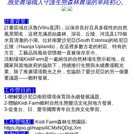
感受農場職人守護生態森林農場的單純初心。
計畫背景 |
計畫區域在沃魯(Võru直譯)，以保存良好且具多樣性的自然
風景聞名，這裡充滿原始森林、深谷、丘陵、河流及170個
水質清澈的小湖。位於南愛沙尼亞(South Estonia)的哈尼亞
丘陵（Haanja Uplands)，在這裡多數古老的村莊、特有的
方言、工藝品與風俗習慣都一直被保存至今。
活動場域KiidiFarm是一處絕佳的自然林場生態示範地，在
國家與當地政府的協助下，持續推行生態與永續農場觀光
業。除了推廣環境觀光之外，也協助了愛沙尼亞的另一個重
要議題——鄉村發展。
工作營目的 |
1-瞭解愛沙尼亞南部環境保育與永續發展議題、
2-體驗Kiidi Farm鄉村自然生態樂活文化與地方發展、
3-促進台、日、愛等國際青年自主跨文化學習。
工作營地點 |
Kiidi Farm森林生態園區:
https://goo.gl/maps/4CMxNQDqLXm