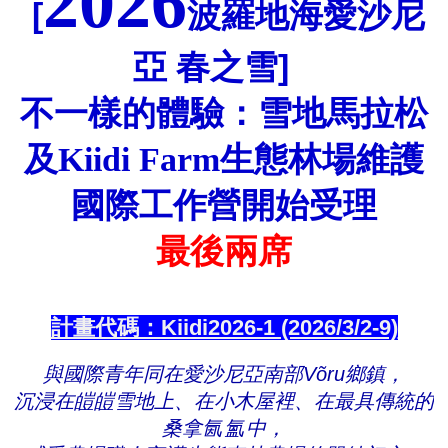
2026
[
波羅地海愛沙尼
亞 春之雪]
不一樣的體驗：雪地馬拉松
及
Kiidi Farm
生態林場維護
國際工作營開始受理
最後兩席
計畫代碼：Kiidi2026-1 (2026/3/2-9)
與國際青年同在愛沙尼亞南部
Võru
鄉鎮，
沉浸在皚皚雪地上、在小木屋裡、在最具傳統的
桑拿
氤氳
中，