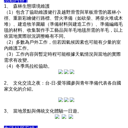
1、
森林生態環境維護
（1）包含了協助維護健行及越野滑雪與單板滑雪的叢林小
徑、重新彩繪健行路標、營火準備（如砍柴、將柴火堆成木
堆）、建造牧羊圍籬（準備材料與建造工作）、準備編織毛
毯的材料、收集製作手工藝品與羊毛地毯所需的羊毛，以上
依當地實際狀況調整略有不同。
（2）多數為戶外工作，但若因氣候因素也可能有少量的室
內維護工作。
（3）工作內容與暫定時程可能根據天氣情況與當地的實際
需求有改變。
（4）冬季馬拉松協助。
2、
文化交流之夜：台-日-愛等國參與青年準備代表各自國
家文化的介紹。
3、
當地景點與傳統文化體驗一日遊。