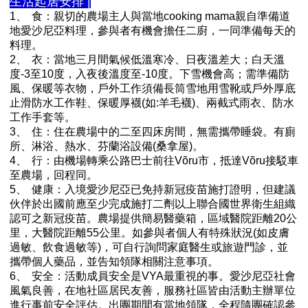
生活起居安排 |
1、
食：親切的農場主人與當地cooking mama親自準備道
地愛沙尼亞料理，參與者有機會擔任二廚，一同準備每天的
料理。
2、
衣：當地三月間氣候低溫寒冷、日夜溫差大；白天溫
度-3至10度，入夜後溫度至-10度。下雪機會高；需準備防
風、保暖等衣物，戶外工作須備長筒雪地用雪靴或戶外厚底
止滑防水工作鞋、保暖厚襪(如:羊毛襪)、兩截式雨衣、防水
工作手套等。
3、
住：住在農場中的二至四床房間，無需攜帶睡袋。有廁
所、淋浴、熱水、芬蘭浴設備(桑拿屋)。
4、
行：由機場轉乘公路巴士前往Võru市，抵達Võru接駁車
至農場，回程同。
5、
健康：入境愛沙尼亞已免持新冠疫苗施打證明，但建議
伙伴於出國前應至少完成施打二劑以上聯合國世界衛生組織
認可之新冠疫苗。農場提供簡易醫藥箱，區域醫院距離20公
里，大醫院距離55公里。如參與者個人有特殊狀況(如皮膚
過敏、飲食過敏等)，可自行詢問家庭醫生或旅遊門診，並
攜帶個人藥品，並告知領隊相關注意事項。
6、
安全：活動成員安全是VYA最重視的事。愛沙尼亞社會
風氣良善，在地社區居民友善，服務社區皆由活動主辦單位
進行事前安全評估。出團期間有當地領隊，全程隨團確認參