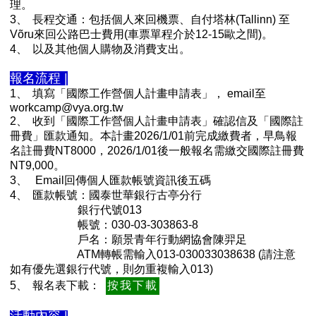
理。
3、
長程交通：包括個人來回機票、自付塔林(Tallinn) 至
Võru來回公路巴士費用(車票單程介於12-15歐之間)。
4、
以及其他個人購物及消費支出。
報名流程 |
1、
填寫「國際工作營個人計畫申請表」， email至
workcamp@vya.org.tw
2、
收到「國際工作營個人計畫申請表」確認信及「國際註
冊費」匯款通知。本計畫2026/1/01前完成繳費者，早鳥報
名註冊費NT8000，2026/1/01後一般報名需繳交國際註冊費
NT9,000。
3、
Email回傳個人匯款帳號資訊後五碼
4、
匯款帳號：國泰世華銀行古亭分行
銀行代號013
帳號：030-03-303863-8
戶名：願景青年行動網協會
陳羿足
ATM轉帳需輸入013-030033038638 (請注意
如有優先選銀行代號，則勿重複輸入013)
5、
報名表下載：
按我下載
活動內容 |