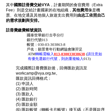
其中
國際註冊費交給VYA
，計畫期間的食宿費用（Extra
Fee）則是交給計畫國家的在地組織，
其他費用
像是機
票、在地交通及其他個人旅遊支出費用則
由志工依照自己
的需求規劃與安排。
註冊費繳費帳號資訊
國泰世華銀行古亭分行
銀行代號013
帳號：030-03-303863-8
戶名：願景青年行動網協會陳羿足
轉帳需輸入
請注意如
ATM
013-030033038638
(
有優先選銀行代號，則勿重複輸入
013)
完成國際註冊費匯款後，回傳匯款資訊至
workcamp@vya.org.tw。
匯款資訊回傳格式：
(1) 申請人
(2) 匯款時間
(3) 匯款人
(4) 匯款銀行
(5) 匯款金額
(6) 匯款帳號（轉帳卡片帳號）後五碼（不是匯款序