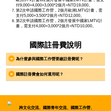
付9,000+4,000+3,000*2個月=NTD19,000。
第2次申請國際工作營，2個月歐洲LMTV計畫，需
支付5,000+3,500*2個月=NTD12,000。
第2次申請國際工作營，2個月發展中國家LMTV計
畫，需支付4,000+3,000*2個月=NTD10,000。
國際註冊費說明
為什麼參與國際工作營要繳註冊費呢？
世界各國參與工作營採會員制，欲參加之各國青
年都得先跟所在國會員組織註冊後使得參加。
國際註冊費會如何運用呢？
全世界的國際工作營，均由聯合國教科文組織下
志工所繳計畫註冊費用（包含台灣計畫），不會
國際志工協調委員會（CCIVS at UNESCO,
Coordinating Committee for International Voluntary
分配到工作營主辦國（Local Host Organization）或社
Service）、歐盟志工組織聯盟(Alliance of European
區，而是支持所在國會員組織（即本會），經營國際
Voluntary Organisations)、國際公民服務聯盟(Service
網絡，及推廣國際志願服務。本會收取之會員計畫註
Civil International, SCI)、亞洲志願服務發展協會(
冊費，則用於：
跨文化交流、國際青年交流、國際工作營、
Network for Voluntary Development in Asia ，