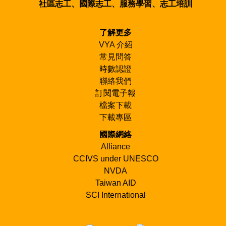
社區志工、國際志工、服務學習、志工培訓
在台灣組織國際工作營和其他志工行動，如果台
NVDA)，及本會一起辦理。依據國際工作營世界總會
灣沒有舉辦國際工作營，台灣青年也無法參與其
CCIVS志工交流規定，各國申請參與國際工作營的青
他國家國際工作營。
年，均需向所在國會員組織提出申請，始得參加。因
了解更多
發展國際工作營網絡，提供更多台灣青年參與機
此，台灣青年欲申請參加世界各國國際工作營者，均
VYA 介紹
會，並招募海外志工來台參與工作營：過去台灣
需向本會（願景青年行動網協會）提出申請。
常見問答
不是國際工作營組織會員，台灣青年無法參與各
項工作營計畫，協會陸續加入NVDA、CCIVS和
時數認證
ALLIANCE與SCI，台灣青年在國際工作營推動
聯絡我們
60年後，世界終於看到台灣青年足跡，台灣青年
訂閱電子報
因本會經營國際工作營國際網絡有成，得以取得
檔案下載
參與超過100國、每年5000國際工作營計畫的機
下載專區
會。國際網絡之經營需要長期規劃及認證，並需
要定期參與國際聯繫、會晤，以提供更好的交流
國際網絡
平台。
Alliance
在亞洲「新手」國及地區，策劃及推動國際工作
CCIVS under UNESCO
營：協會已陸續在香港（2009）、澳門
NVDA
（2010）推動工作營，並輔導當地志工組織加入
Taiwan AID
NVDA國際平台。
SCI International
協助發展亞洲各國的工作營和他們的NGOs：目
前在尼泊爾、菲律賓、蒙古、斯里蘭卡及日本有
長期合作之社區，協助社區永續發展。