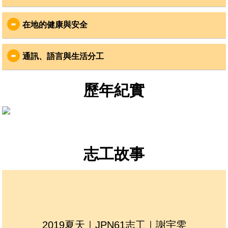
與社區同工，體會日本職
山保全」的實作學習森林
食
：
人精神了解日本地方創生
生態多樣性知識 與社區同
在地的健康與安全
社
工，體會日本職人精神了
三餐將由志工分組輪流下廚，食材由當地組織採買
解日
以米食、漬物、時蔬、海菜味增湯為主
安全
：
「純素」者，要謹慎考慮，因為一般食材與湯底都有
通訊、語言與生活分工
志工安全是VYA最重視的事
豚骨、魚骨或雞湯塊
國際合作組織為日本在地登記立案組織，已有7年合作
通訊
：
衣
：
經驗
歷年紀實
在地社區居民友善，服務社區皆有事前安全評估
服務社區距都市平均2小時車程，手機訊號時或不穩，
需準備保暖且排汗功能佳的服裝、毛帽毛襪、口罩
、
出團期間有VYA領隊及當地領隊，全程隨團確認志工
山區無提供Wi-Fi訊號，建議以傳簡訊代替國際電話聯
手套、圍巾
等防寒衣物於夜間保暖
安全
繫
請自行準備雨衣備用
為確保個人安全，請志工遵守團體行動，並注意個人
VYA會協助寄送三次平安簡訊給志工家人，寄送時間
財物保管
點為：志工平安抵達社區，服務期中以及歸國前一天
住
：
志工故事
健康
：
如有其他聯繫事項，可聯繫VYA臺北辦公室，VYA將
協助轉達給帶團領隊
節約用水、砍柴生火、山中蔬食等是一般的里山生活
服務地區非疫區，不需要特別打疫苗，但志工可自行
寢室是日式塌塌米大通舖、男女隔間
詢問家庭醫生或旅遊門診
語言
：
盥洗採共浴式，2-6人分批入浴，與你的夥伴在澡堂一
服務社區附近皆有藥局或醫院診所，領隊也會備有醫
起聊聊當天有趣的事吧
主要溝通語言為英文，會日文的夥伴也特別歡迎，記
藥箱
得把握練習英文及日文的機會哦
如志工個人有特殊狀況，也請記得攜帶藥品，並告知
行
：
2019夏天｜JPN61志工｜謝宇雯