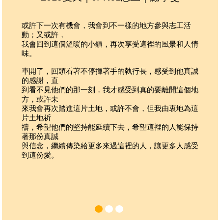
領隊
生活分工
：
由臺灣桃園機場出發至日本，來回將搭乘中華航空、
菲律賓航空等傳統航空公司
或許下一次有機會，我會到不一樣的地方參與志工活
學習服務彼此，共同完成團隊生活事務：備餐、洗
搭乘大眾運輸系統或包車前往社區
動；又或許，
碗、垃圾整理、清洗廁所等工作
我會回到這個溫暖的小鎮，再次享受這裡的風景和人情
文化
：
味。
對我
日本工作文化強調「安全」、「準時」及「確實」，
麼都
車開了，回頭看著不停揮著手的執行長，感受到他真誠
工作時間到即要整裝就位完畢，並確實做好安全配備
來，
的感謝，直
檢查。
的人
到看不見他們的那一刻，我才感受到真的要離開這個地
工作愈接近尾聲，愈強調專注與品質，堅持到底！
方，或許未
家人
來我會再次踏進這片土地，或許不會，但我由衷地為這
從原
片土地祈
不認
禱，希望他們的堅持能延續下去，希望這裡的人能保持
的，
著那份真誠
開心
與信念，繼續傳染給更多來過這裡的人，讓更多人感受
是沒
到這份愛。
本但
次。