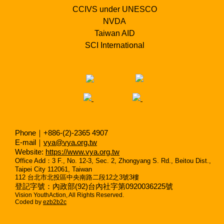
CCIVS under UNESCO
NVDA
Taiwan AID
SCI International
Phone｜+886-(2)-2365 4907
E-mail｜
vya@vya.org.tw
Website:
https://www.vya.org.tw
Office Add
：
3 F., No. 12-3, Sec. 2, Zhongyang S. Rd., Beitou Dist.,
Taipei City 112061, Taiwan
112
台北市北投區中央南路二段
12
之
3
號
3
樓
登記字號：內政部(92)台內社字第0920036225號
Vision YouthAction, All Rights Reserved.
Coded by
ezb2b2c