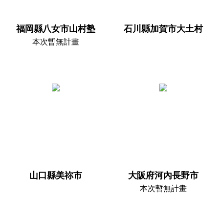
福岡縣八女市山村塾
石川縣加賀市大土村
本次暫無計畫

    故事的開始日本近年來
持續討論「限界集落」，
指的是社區中超過50%的
是65歲以上的老人，並且
即將失去互助、連結、發
展等功能。而其中，擁有
許多日本國家指定傳統建
物的大土村內更是只
山口縣美祢市
大阪府河內長野市
    故事的開始「造米、造
本次暫無計畫

人、造林」是山村塾的座
右銘，它又叫作黑木町，
人造林有百分之八十以