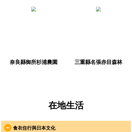
上，當地以梯田種稻，也
有茶農業發展。而社區設
立的動機來自1993年，日
    故事的開始有著珍貴喀
    故事的開始河內長野市
斯特地形、萬年鐘乳石洞
本出現史
居民齊心合力發展市區觀
的美弥市內，其境內存在
光又能兼顧在創新中保存
著偏鄉中學的現況。因
傳統的作法計畫目的認識
此，透過入校交流，志工
「里山保全」的實作學習
能實際觀察和了解日本青
森林生態多樣性知識與社
壯人力外流的情形。計畫
區同工，體會日本職人精
目的認識「里山保全」的
神了解日本地方創生社區
奈良縣御所杉浦農園
三重縣名張赤目森林
實作學習
發展實
    故事的開始御所市一人
在地生活
農業的Gamba

    故事的開始名張市赤目
Farm有機農作，要見證青
森林22年來在伊井野先生
年返鄉的行動力計畫目的
不開發、零破壞的堅持
認識「里山保全」的實作
下，發展出循環永續的里
食衣住行與日本文化
學習森林生態多樣性知識
山經濟計畫目的認識「里