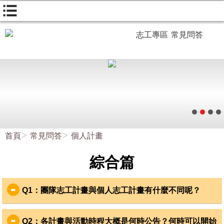
志工專區
常見問答
首頁
常見問答
個人計畫
綜合篇
Q1
：團隊志工計畫與個人志工計畫有什麼不同呢？
團隊計畫只要年滿
15
歲以上的就可報名參加，是由
VYA
組織
規劃好的行程，以團進團出的方式，團隊之間更能彼此照
Q2
：
各計畫與活動時程大概是何時公告？何時可以開始