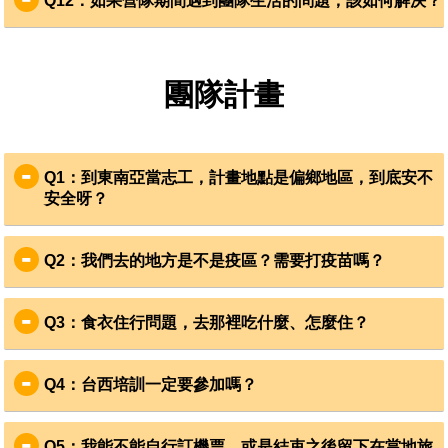
Q12
：如果營隊期間遇到團隊生活的問題，該如何解決？
夥伴，就算沒有參加同一個計畫，也能一起規畫自助旅行
~
A12
：一般來說在營隊期間的遇到任何問題都可以直接向領
也歡迎參加我們的計畫說明
+
行前
TIPS
活動，可以直接找到
隊反應，透過志工團隊的溝通解決，畢竟這樣的跨文化學習
即將前往同個國家，或是去過這個國家計畫的志工，互相交
也是我們所期待的。此外，如果遇有重大特殊緊急事宜，經
換意見、分享資訊！
團隊計畫
過與當地領隊、當地組織仍無法處理，歡迎聯繫本會，由協
會代表協助處理。
Q1
：到東南亞當志工，計畫地點是偏鄉地區，到底安不
安全呀？
A1
：志工安全是
VYA
最重視的事。服務地區都經過審慎評估
挑選，每個團隊計畫都與在地組織常期合作經驗。出團期間
Q2
：我們去的地方是不是疫區？需要打疫苗嗎？
有
VYA
領隊及當地領隊
（
共
3
位
）
，全程隨團確認志工安
A2
：團隊計畫的合作社區皆無特殊傳染病疫情，志工仍可以
全。為確保個人安全，請志工遵守團體行動，並注意個人財
視自身情況決定是否施打疫苗，亦可以到各縣市有開設
旅遊
物保管。同時在出團期間
VYA
與會有三封簡訊報平安給家人
Q3
：食衣住行問題，去那裡吃什麼、怎麼住？
門診
的醫院
詢問。
喔！
A3
：除了日本計畫為志工自己準備三餐外，其他團隊計畫都
會有
cooking mama
料理三餐；住宿皆為大通鋪，男女分
Q4
：台西培訓一定要參加嗎？
房。
A4
：台西的團隊培訓是團隊第一次碰面、熟悉夥伴、分組分
工的時間，會有詳細的內容跟準備課程，報名前就需連同培
Q5
：我能不能自行訂機票，或是結束之後留下在當地旅