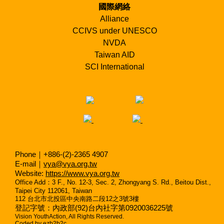
國際網絡
Alliance
CCIVS under UNESCO
NVDA
Taiwan AID
SCI International
Phone｜+886-(2)-2365 4907
E-mail｜
vya@vya.org.tw
Website:
https://www.vya.org.tw
Office Add
：
3 F., No. 12-3, Sec. 2, Zhongyang S. Rd., Beitou Dist.,
Taipei City 112061, Taiwan
112
台北市北投區中央南路二段
12
之
3
號
3
樓
登記字號：內政部(92)台內社字第0920036225號
Vision YouthAction, All Rights Reserved.
Coded by
ezb2b2c