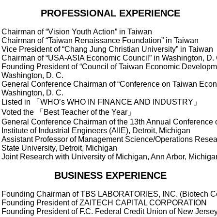
PROFESSIONAL EXPERIENCE
Chairman of “Vision Youth Action” in Taiwan
Chairman of “Taiwan Renaissance Foundation” in Taiwan
Vice President of “Chang Jung Christian University” in Taiwan
Chairman of “USA-ASIA Economic Council” in Washington, D. 
Founding President of “Council of Taiwan Economic Developme
Washington, D. C.
General Conference Chairman of “Conference on Taiwan Econ
Washington, D. C.
Listed in
「
WHO
’
s WHO IN FINANCE AND INDUSTRY
」
Voted the
「
Best Teacher of the Year
」
General Conference Chairman of the 13th Annual Conference 
Institute of Industrial Engineers (AIIE), Detroit, Michigan
Assistant Professor of Management Science/Operations Rese
State University, Detroit, Michigan
Joint Research with University of Michigan, Ann Arbor, Michiga
BUSINESS EXPERIENCE
Founding Chairman of TBS LABORATORIES, INC. (Biotech 
Founding President of ZAITECH CAPITAL CORPORATION
Founding President of F.C. Federal Credit Union of New Jerse