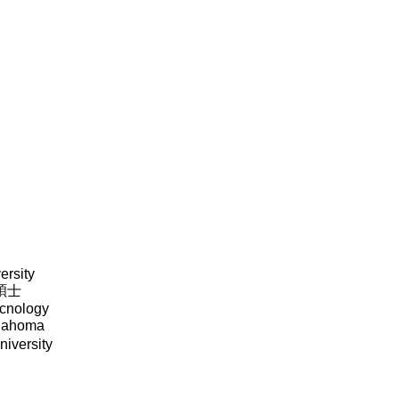
ersity
碩士
ecnology
klahoma
niversity