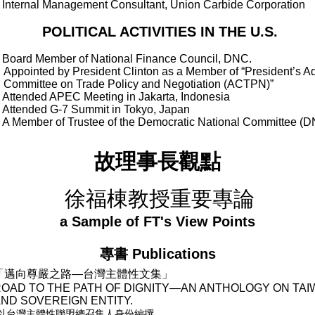
Internal Management Consultant, Union Carbide Corporation
POLITICAL ACTIVITIES IN THE U.S.
Board Member of National Finance Council, DNC.
Appointed by President Clinton as a Member of “President’s A
Committee on Trade Policy and Negotiation (ACTPN)”
Attended APEC Meeting in Jakarta, Indonesia
Attended G-7 Summit in Tokyo, Japan
A Member of Trustee of the Democratic National Committee (
故理事長觀點
徐福棟教授重要專論
a Sample of FT's View Points
專書
Publications
「邁向尊嚴之路—
台灣主體性文集」
OAD TO THE PATH OF DIGNITY—AN ANTHOLOGY ON TAIW
ND SOVEREIGN ENTITY.
*以台灣主體性聯盟總召集人身份編撰