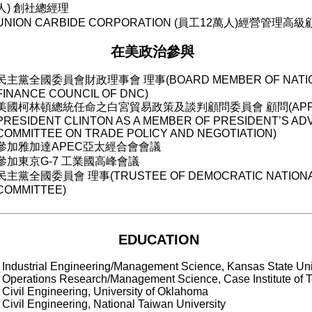
人
)
創社總經理
UNION CARBIDE CORPORATION (
員工
12
萬人
)
經營管理高級
在美政治參與
民主黨全國委員會財政理事會 理事
(BOARD MEMBER OF NATI
FINANCE COUNCIL OF DNC)
美國柯林頓總統任命之白宮貿易政策及談判顧問委員會 顧問
(AP
PRESIDENT CLINTON AS A MEMBER OF PRESIDENT
’
S AD
COMMITTEE ON TRADE POLICY AND NEGOTIATION)
參加雅加達
APEC
亞太經合會會議
參加東京
G-7
工業國高峰會議
民主黨全國委員會 理事
(TRUSTEE OF DEMOCRATIC NATION
COMMITTEE)
EDUCATION
Industrial Engineering/Management Science, Kansas State Uni
Operations Research/Management Science, Case Institute of 
Civil Engineering, University of Oklahoma
Civil Engineering, National Taiwan University