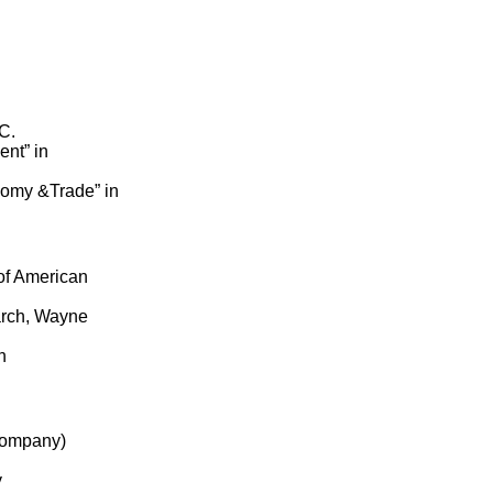
C.
nt” in
omy &Trade” in
of American
arch, Wayne
n
Company)
y