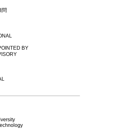
顧問
ONAL
POINTED BY
VISORY
AL
versity
Technology