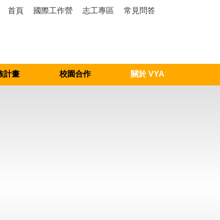
首頁
國際工作營
志工專區
常見問答
族計畫
校園合作
關於 VYA