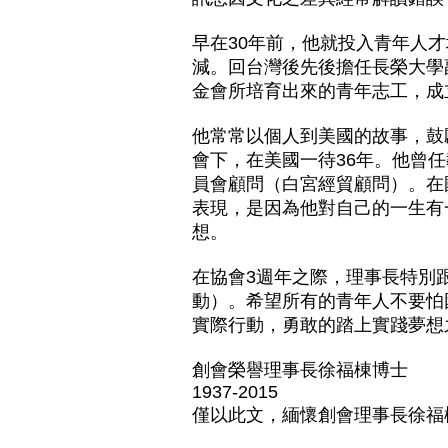
早在30年前，他就投入青年人
減。回台灣後先後擔任長榮大學
金會所培育出來的青年志工，成
他常常以個人到美國的故事，鼓勵
會下，在美國一待36年。他曾
員會顧問（白宮經貿顧問）。在
表現，是因為他對自己的一生有
想。
在協會3週年之際，理事長特別跟所有
動）。希望所有的青年人不要怕
實際行動，勇敢的踏上實踐夢想
創會榮譽理事長徐福棟博士
1937-2015
僅以此文，緬懷創會理事長徐福