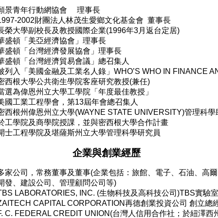
願景青年行動網協會
理事長
1997-2002
財團法人林茂生愛鄉文化基金會
董事長
長榮大學副校長及教授國際企業
(1996
年
3
月返台定居
)
華盛頓「美亞經濟協會」理事長
華盛頓「台灣經濟發展協會」理事長
華盛頓「台灣經濟貿易會議」總召集人
被列入「美國金融及工業名人錄」
WHO
’
S WHO IN FINANCE 
密西根大學公共衛生學院客座研究教授
(
兼任
)
當選為偉恩州立大學工學院「年度最佳教授」
美國工業工程學會，第
13
屆年會總召集人
密西根州偉恩州立大學
(WAYNE STATE UNIVERSITY)
管理科學
於工學院及商學院授課，並與密西根大學合作計畫
開士工程學院及堪薩斯州立大學管理科學研究員
企業與創業經歷
多家公司，常務董事及董事
(
企業包括：旅館、電子、石油、高爾
開發、建設公司、管理顧問公司等
)
TBS LABORATORIES, INC. (
生物科技及高科技公司
)TBS
實驗
ZAITECH CAPITAL CORPORATION
再德創業投資公司 創立總
F. C. FEDERAL CREDIT UNION(
台灣人信用合作社；於紐澤西