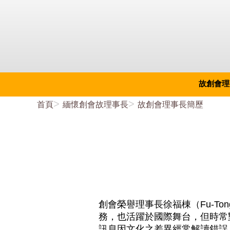
故創會理
首頁
緬懷創會故理事長
故創會理事長簡歷
創會榮譽理事長徐福棟（Fu-To
務，也活躍於國際舞台，但時常
訊息因文化之差異經常解讀錯誤