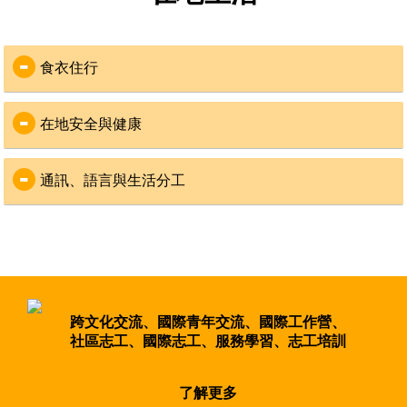
        故事的開始東枝縣
食衣住行
(Pindaya)附近的Mine Li 
食
Village地處偏鄉，長期面
：
對教育資源及設備不足的
在地安全與健康
與社區或團隊一起準備三餐，主要為米飯、蔬菜及炸
挑戰，但相當重視下一代
魚，料理偏辣
教育的當地社區委員會
安全
：
飲用水為過濾水
通訊、語言與生活分工
國際合作組織
COM
為緬甸在地登記立案組織
衣
：
緬甸社會風氣良善，在地社區居民友善，服務社區皆
通訊
：
有事前安全評估
建議攜帶雨具及薄外套
服務社區在偏鄉地區，訊號不穩，建議
申辦
MPT
緬甸
出團期間有VYA領隊及當地領隊，全程隨團確認志工
11月至隔年2月涼爽，3到5月乾熱，6到10月多雨， 7
郵政電信（
3GB, 1,000MMK
通話費，費用為
安全
到9月西南季風盛行(包括其帶來的颱風)
6500MMK
）或
簡訊代替國際電話聯繫
為確保個人安全，請志工遵守團體行動，並注意個人
出團期間，VYA會寄送三封平安簡訊給志工家人，寄
財物保管
住
：
跨文化交流、國際青年交流、國際工作營、
送時間點為：志工平安抵達社區，服務期中以及歸國
健康
：
社區志工、國際志工、服務學習、志工培訓
前一天
男女分房，有提供枕頭、床單及蚊帳
如有其他聯繫事項，可聯繫VYA臺北辦公室，協會將
當地有地下水及蓄水塔，可做為盥洗及清潔用水
服務地區非疫區，不需要特別打疫苗，但志工可自行
轉達給帶團領隊
社區周圍蚊蟲較多，請記得個人防蟲準備
詢問家庭醫生或旅遊門診
了解更多
當地如廁以清水沖洗為主，不使用衛生紙，夥伴務必