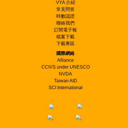
當地料理口味偏重與辣，建議攜帶腸胃藥以備不時之
VYA 介紹
攜帶衛生紙
需
語言
：
常見問答
服務社區附近皆有藥局或醫院診所，領隊也隨時備有
行
：
時數認證
官方語言為緬文語、英語
醫藥箱
聯絡我們
如個人有特殊狀況，請記得攜帶藥品，並告知領隊
預計搭乘中華航空前往仰光機場，往返機場
由當地組
訂閱電子報
織安排接機至市區巴士站
，再搭約10小時的夜間冷氣
生活分工
：
檔案下載
公路巴士前往Pindaya
後將有接駁車至僧侶學校
下載專區
學習服務彼此，共同完成團隊生活事務：備餐、洗
碗、垃圾整理、清洗廁所等工作
國際網絡
Alliance
CCIVS under UNESCO
NVDA
Taiwan AID
SCI International