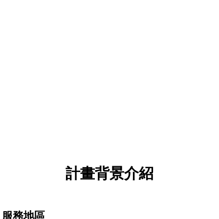
緬甸，佛教與農業聞名的僧侶之國
生活在此的人們以信仰作為依規
過著純樸的日子
緬甸偏鄉資源缺乏且教學設備簡易
透過國際志工帶來不同觀點
讓當地青年認識更多元文化及視角勾起他們對世界的想像
2020冬天，一起探訪被凍結時光的古國！
計畫背景介紹
服務地區